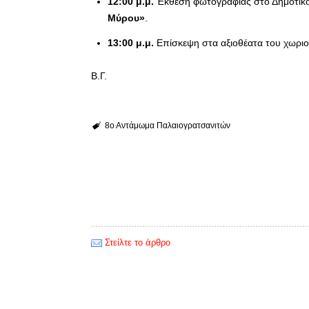
12:00 μ.μ.
Έκθεση φωτογραφίας στο Δημοτικό
Μύρου»
.
13:00 μ.μ.
Επίσκεψη στα αξιοθέατα του χωριο
Β.Γ.
8ο Αντάμωμα Παλαιογρατσανιτών
Στείλτε το άρθρο