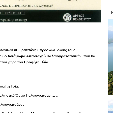
τσανιτών
«Η Γρατσάνη»
προσκαλεί όλους τους
το
8ο Αντάμωμα Απανταχού Παλαιογρατσανιτών
, που θα
 στον χώρο του
Προφήτη Ηλία
.
οφήτη Ηλία.
ιτιστικό Όμιλο Παλαιογρατσανιτών.
αλαιογρατσάνου.