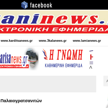
www.karditsanews.gr
www.3kalanews.gr
www.lamianews.gr
Αν
Για
:
α Παλαιογρατσανιτών