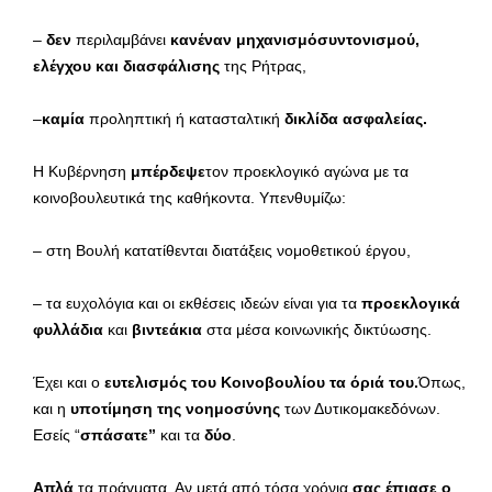
–
δεν
περιλαμβάνει
κανέναν μηχανισμόσυντονισμού,
ελέγχου και διασφάλισης
της Ρήτρας,
–
καμία
προληπτική ή κατασταλτική
δικλίδα ασφαλείας.
Η Κυβέρνηση
μπέρδεψε
τον προεκλογικό αγώνα με τα
κοινοβουλευτικά της καθήκοντα. Υπενθυμίζω:
– στη Βουλή κατατίθενται διατάξεις νομοθετικού έργου,
– τα ευχολόγια και οι εκθέσεις ιδεών είναι για τα
προεκλογικά
φυλλάδια
και
βιντεάκια
στα μέσα κοινωνικής δικτύωσης.
Έχει και ο
ευτελισμός του Κοινοβουλίου τα όριά του.
Όπως,
και η
υποτίμηση της νοημοσύνης
των Δυτικομακεδόνων.
Εσείς “
σπάσατε”
και τα
δύο
.
Απλά
τα πράγματα. Αν μετά από τόσα χρόνια
σας έπιασε ο