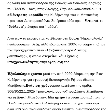
Δήλωση του Αντιπροέδρου της Βουλής και Βουλευτή Κοζάνης
του ΠΑΣΟΚ – Κινήματος Αλλαγής, Πάρι Κουκουλόπουλου:
Η
αδιάντροπη κοροϊδία
της Κυβέρνησης του κ. Μητσοτάκη
προς τους Δυτικομακεδόνες ξεπέρασε κάθε όριο. Ειλικρινά, το
“
δούλεμα”
χτύπησε πια “ταβάνι”.
Λίγο πριν τα μεσάνυχτα, κατέθεσαν στη Βουλή “Ντροπολογία”
(πολυφορεμένη λέξη, αλλά εδώ βρίσκει 100% το νόημά της), με
τον προσχηματικό τίτλο «
Οριζόντια ρήτρα δίκαιης
μετάβασης
», η οποία
στερείται κάθε ίχνους
υποχρεωτικότητας
στην εφαρμογή της.
Έξιολόκληρα χρόνια
μετά την από 2020 δέσμευση της ίδιας
Κυβέρνησης για εφαρμογή διυπουργικής Ρήτρας Δίκαιης
Μετάβασης.
Ενάμιση χρόνο
αφού κατέθεσα την αριθμ.
306/30/22.1.2025 Τροπολογία μου «
Ρήτρα Δίκαιης Μετάβασης
για τη Δυτική Μακεδονία
».
Μία ημέρα
(τι σύμπτωση…) πριν το
Πανδυτικομακεδονικό Συλλαλητήριο που πραγματοποιούμε
όλοι μαζί οι Δυτικομακεδόνες αύριο Πέμπτη, ο Αντιπρόεδρος της