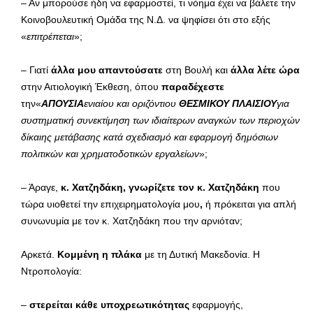
– Αν μπορούσε ήδη να εφαρμοστεί, τι νόημα έχει να βάλετε την
Κοινοβουλευτική Ομάδα της Ν.Δ. να ψηφίσει ότι στο εξής
«
επιτρέπεται
»;
– Γιατί
άλλα μου απαντούσατε
στη Βουλή και
άλλα λέτε ώρα
στην Αιτιολογική Έκθεση, όπου
παραδέχεστε
την«
ΑΠΟΥΣΙΑ
ενιαίου και οριζόντιου
ΘΕΣΜΙΚΟΥ ΠΛΑΙΣΙΟΥ
για
συστηματική συνεκτίμηση των ιδιαίτερων αναγκών των περιοχών
δίκαιης μετάβασης κατά σχεδιασμό και εφαρμογή δημόσιων
πολιτικών και χρηματοδοτικών εργαλείων
»;
– Άραγε,
κ. Χατζηδάκη, γνωρίζετε τον κ. Χατζηδάκη
που
τώρα υιοθετεί την επιχειρηματολογία μου
,
ή πρόκειται για απλή
συνωνυμία με τον κ. Χατζηδάκη που την αρνιόταν;
Αρκετά.
Κομμένη η πλάκα
με τη Δυτική Μακεδονία. Η
Ντροπολογία:
–
στερείται κάθε υποχρεωτικότητας
εφαρμογής,