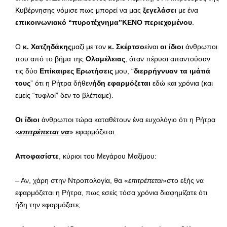
Κυβέρνησης νόμισε πως μπορεί να μας
ξεγελάσει
με ένα
επικοινωνιακό “πυροτέχνημα”ΚΕΝΟ περιεχομένου
.
Ο
κ. Χατζηδάκης
μαζί με τον
κ. Σκέρτσο
είναι
οι ίδιοι
άνθρωποι
που από το βήμα της
Ολομέλειας
, όταν πέρυσι απαντούσαν
τις δύο
Επίκαιρες Ερωτήσεις
μου, “
διερρήγνυαν τα ιμάτιά
τους
” ότι η Ρήτρα δήθεν
ήδη εφαρμόζεται
εδώ και χρόνια (και
εμείς “τυφλοί” δεν το βλέπαμε).
Οι ίδιοι
άνθρωποι τώρα καταθέτουν ένα ευχολόγιο ότι η Ρήτρα
«
επιτρέπεται να
» εφαρμόζεται.
Αποφασίστε
, κύριοι του Μεγάρου Μαξίμου:
– Αν, χάρη στην Ντροπολογία, θα «
επιτρέπεται
»στο εξής να
εφαρμόζεται η Ρήτρα, πως εσείς τόσα χρόνια διαφημίζατε ότι
ήδη την εφαρμόζατε;