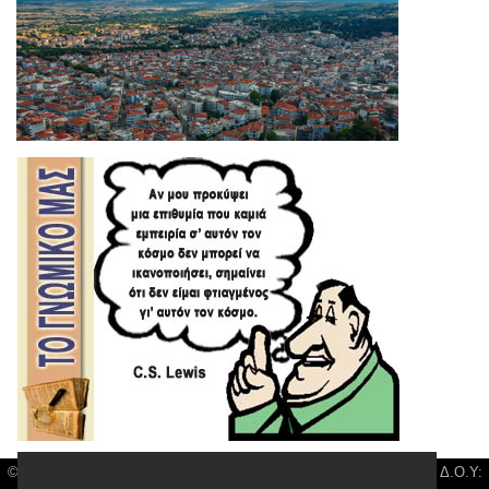
© Kozani News| Διακριτικός Τίτλος: Orion Media, ΑΦΜ: 043750542, Δ.Ο.Υ: