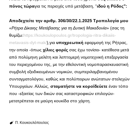
πόνος τώρα
για τις περιοχές υπό μετάβαση, “
ιδού η Ρόδος”:
Αποδεχτείτε την αριθμ. 306/30/22.1.2025 Τροπολογία μου
«
Ρήτρα Δίκαιης Μετάβασης για τη Δυτική Μακεδονία
» (σας τη
θυμίζω:
https://koukoulopoulos.gr/tropologia-ritra-dikaiis-
metavasis-dyt-mak/
),για
υποχρεωτική
εφαρμογή της Ρήτρας,
την οποία -όπως
χίλιες φορές
σας έχω τονίσει- κατέθεσα μετά
από πολύμηνη μελέτη και λεπτομερή νομοτεχνική επεξεργασία
του περιεχομένου της, με την εθελοντική νομοπαρασκευαστική
συμβολή εξειδικευμένων νομικών, συμπεριλαμβανομένου
συνταγματολόγου, καθώς και πολύπειρων ανώτατων στελεχών
Υπουργείων. Αλλιώς,
σταματήστε να κοροϊδεύετε
έναν τόπο
που -εξαιτίας των δικών σας καταστροφικών επιλογών-
μετατρέπεται σε μαύρη κουκίδα στο χάρτη.
Π. Κουκουλόπουλος