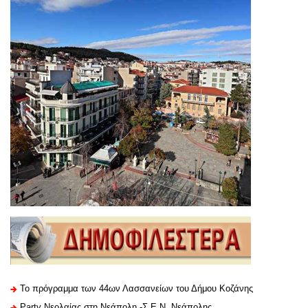
Το πρόγραμμα των 44ων Λασσανείων του Δήμου Κοζάνης
Party Νεολαίας στη Νεάπολη -Σ.Ε.Ν. Νεάπολης