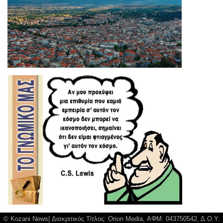
© Kozani News| Διακριτικός Τίτλος: Orion Media, ΑΦΜ: 043750542, Δ.Ο.Υ: