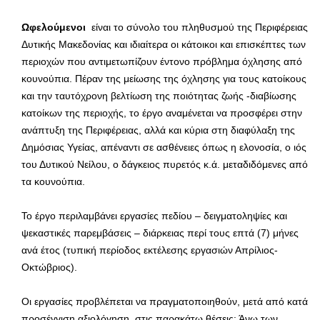
Ωφελούμενοι
είναι το σύνολο του πληθυσμού της Περιφέρειας
Δυτικής Μακεδονίας και ιδιαίτερα οι κάτοικοι και επισκέπτες των
περιοχών που αντιμετωπίζουν έντονο πρόβλημα όχλησης από
κουνούπια. Πέραν της μείωσης της όχλησης για τους κατοίκους
και την ταυτόχρονη βελτίωση της ποιότητας ζωής -διαβίωσης
κατοίκων της περιοχής, το έργο αναμένεται να προσφέρει στην
ανάπτυξη της Περιφέρειας, αλλά και κύρια στη διαφύλαξη της
Δημόσιας Υγείας, απέναντι σε ασθένειες όπως η ελονοσία, ο ιός
του Δυτικού Νείλου, ο δάγκειος πυρετός κ.ά. μεταδιδόμενες από
τα κουνούπια.
Το έργο περιλαμβάνει εργασίες πεδίου – δειγματοληψίες και
ψεκαστικές παρεμβάσεις – διάρκειας περί τους επτά (7) μήνες
ανά έτος (τυπική περίοδος εκτέλεσης εργασιών Απρίλιος-
Οκτώβριος).
Οι εργασίες προβλέπεται να πραγματοποιηθούν, μετά από κατά
προσέγγιση αξιολόγηση, στις παρακάτω θέσεις: Άνω των