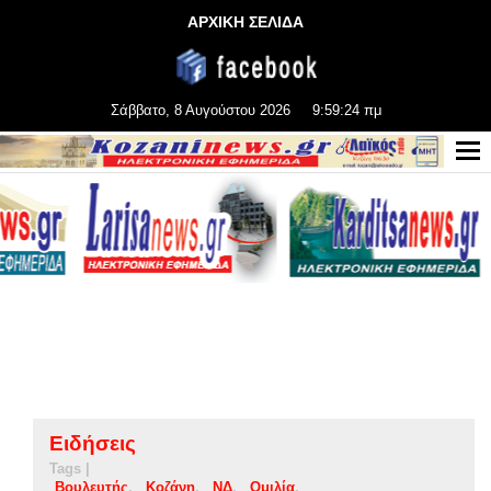
ΑΡΧΙΚΗ ΣΕΛΙΔΑ
Σάββατο, 8 Αυγούστου 2026
9:59:25 πμ
Ειδήσεις
Tags |
Βουλευτής
Κοζάνη
ΝΔ
Ομιλία