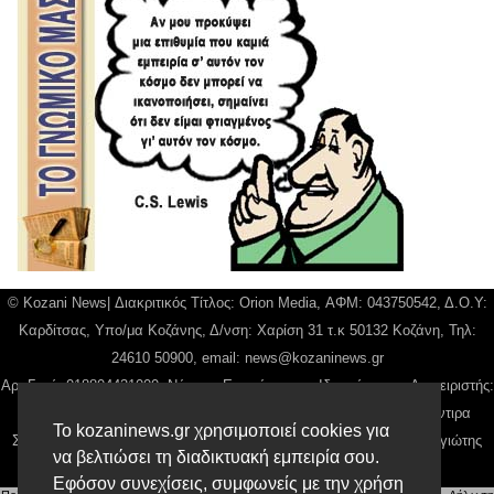
© Kozani News| Διακριτικός Τίτλος: Orion Media, ΑΦΜ: 043750542, Δ.Ο.Υ:
Καρδίτσας, Υπο/μα Κοζάνης, Δ/νση: Χαρίση 31 τ.κ 50132 Κοζάνη, Τηλ:
24610 50900, email:
news@kozaninews.gr
Αρ. Γεμή: 018804431000, Νόμιμος Εκπρόσωπος, Ιδιοκτήτης και Διαχειριστής:
Παναγιώτης Φιλίππου, Διευθύντρια: Γιαννουσά Βασιλική, Διευθύντιρα
Το kozaninews.gr χρησιμοποιεί cookies για
Σύνταξης: Μπαλαμπάνη Βασιλική. Δικαιούχος domain name Παναγιώτης
να βελτιώσει τη διαδικτυακή εμπειρία σου.
Φιλίππου
Εφόσον συνεχίσεις, συμφωνείς με την χρήση