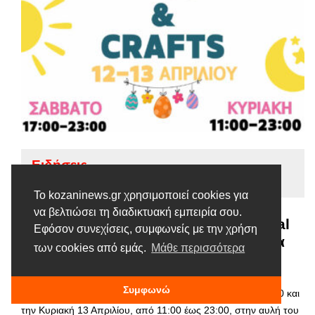
Ειδήσεις
Tags |
ΑΡΣΙΣ Κοζάνης
Το kozaninews.gr χρησιμοποιεί cookies για
να βελτιώσει τη διαδικτυακή εμπειρία σου.
ΑΡΣΙΣ Κοζάνης: Arts & Crafts Festival
Εφόσον συνεχίσεις, συμφωνείς με την χρήση
Vol6 | Χειροτεχνία-Άνοιξη-Δημιουργία
των cookies από εμάς.
Μάθε περισσότερα
8 ΑΠΡΙΛΊΟΥ, 2025
Συμφωνώ
Σας καλούμε το Σάββατο 12 Απριλίου από 17:00 έως 23:00 και
την Κυριακή 13 Απριλίου, από 11:00 έως 23:00, στην αυλή του