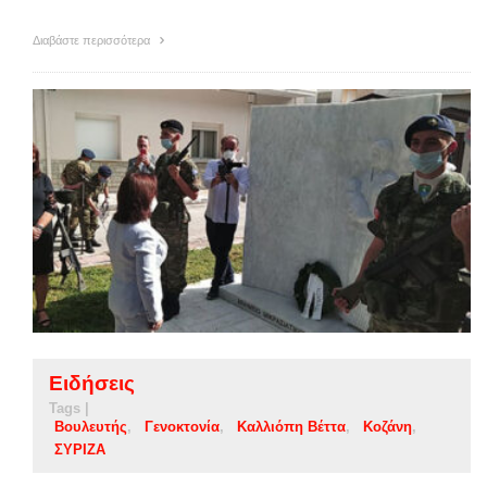
Διαβάστε περισσότερα
Ειδήσεις
Tags |
Βουλευτής
Γενοκτονία
Καλλιόπη Βέττα
Κοζάνη
ΣΥΡΙΖΑ