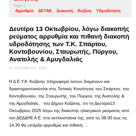
Tags |
Αρρυθμία
ΔΕΥΑΚ
Διακοπή
Κοζάνη
Υδροδότηση
Δευτέρα 13 Οκτωβρίου, λόγω διακοπής
ρεύματος αρρυθμία και πιθανή διακοπή
υδροδότησης των Τ.Κ. Σπάρτου,
Κοντοβουνίου, Σταυρωτής, Πύργου,
Ανατολής & Αμυγδαλιάς
11 ΟΚΤΩΒΡΊΟΥ, 2025
Η Δ.Ε.Υ.Α. Κοζάνης πληροφορεί όσους διαμένουν και
δραστηριοποιούνται στις Τοπικές Κοινότητες του Σπάρτου, του
Κοντοβουνίου, της Σταυρωτής, του Πύργου, της Ανατολής &
της Αμυγδαλιάς, του Δήμου Κοζάνης, ότι τη Δευτέρα13
Οκτωβρίου 2025 λόγω της διακοπής ηλεκτρικού ρεύματος από
τον ΔΕΔΔΗΕ Α.Ε. στα αντλιοστάσια της, από τις 08.00 έως τις
14.30 θα υπάρξει αρρυθμία και πιθανή …