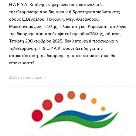
Η Δ.Ε.Υ.Α. Κοζάνης ενημερώνει τους καταναλωτές
τηλεθέρμανσης που διαμένουν ή δραστηριοποιούνται στις
οδούς Ε.Βενιζέλου, Παγούνη, Μεγ. Αλεξάνδρου,
Μακεδονομάχων, Πέλλης, Πλακοπίτη και Καρακάση, ότι λόγω
της διαρροής που προέκυψε επί της οδούΠέλλης, σήμερα,
Τετάρτη 29Οκτωβρίου 2025, δεν λειτουργεί προσωρινά η
τηλεθέρμανση. Η Δ.Ε.Υ.Α.Κ. φροντίζει ήδη για την
αποκατάσταση της διαρροής, η οποία εκτιμάται πως θα
επισκευαστεί …
Διαβάστε περισσότερα