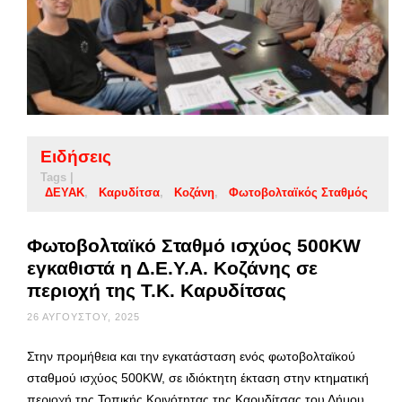
Ειδήσεις
Tags |
ΔΕΥΑΚ
Καρυδίτσα
Κοζάνη
Φωτοβολταϊκός Σταθμός
Φωτοβολταϊκό Σταθμό ισχύος 500KW
εγκαθιστά η Δ.Ε.Υ.Α. Κοζάνης σε
περιοχή της Τ.Κ. Καρυδίτσας
26 ΑΥΓΟΎΣΤΟΥ, 2025
Στην προμήθεια και την εγκατάσταση ενός φωτοβολταϊκού
σταθμού ισχύος 500KW, σε ιδιόκτητη έκταση στην κτηματική
περιοχή της Τοπικής Κοινότητας της Καρυδίτσας του Δήμου