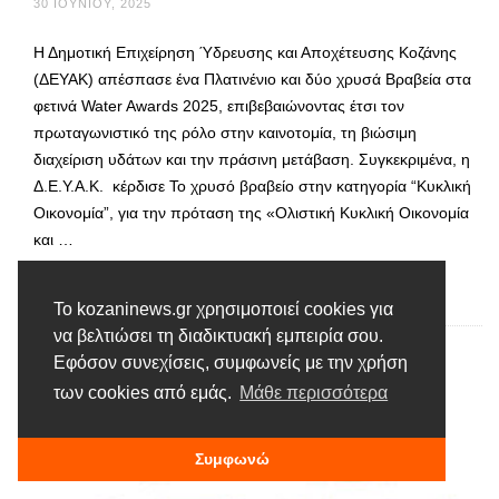
30 ΙΟΥΝΊΟΥ, 2025
Η Δημοτική Επιχείρηση Ύδρευσης και Αποχέτευσης Κοζάνης
(ΔΕΥΑΚ) απέσπασε ένα Πλατινένιο και δύο χρυσά Βραβεία στα
φετινά Water Awards 2025, επιβεβαιώνοντας έτσι τον
πρωταγωνιστικό της ρόλο στην καινοτομία, τη βιώσιμη
διαχείριση υδάτων και την πράσινη μετάβαση. Συγκεκριμένα, η
Δ.Ε.Υ.Α.Κ. κέρδισε Το χρυσό βραβείο στην κατηγορία “Κυκλική
Οικονομία”, για την πρόταση της «Ολιστική Κυκλική Οικονομία
και …
Διαβάστε περισσότερα
Το kozaninews.gr χρησιμοποιεί cookies για
να βελτιώσει τη διαδικτυακή εμπειρία σου.
Εφόσον συνεχίσεις, συμφωνείς με την χρήση
των cookies από εμάς.
Μάθε περισσότερα
Συμφωνώ