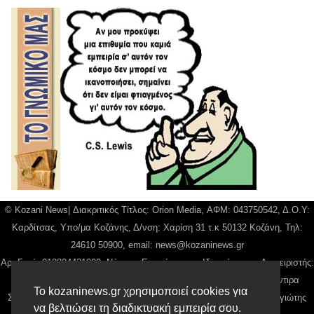
© Kozani News| Διακριτικός Τίτλος: Orion Media, ΑΦΜ: 043750542, Δ.Ο.Υ:
Καρδίτσας, Υπο/μα Κοζάνης, Δ/νση: Χαρίση 31 τ.κ 50132 Κοζάνη, Τηλ:
24610 50900, email:
news@kozaninews.gr
Αρ. Γεμή: 018804431000, Νόμιμος Εκπρόσωπος, Ιδιοκτήτης και Διαχειριστής:
Παναγιώτης Φιλίππου, Διευθύντρια: Γιαννουσά Βασιλική, Διευθύντιρα
Το kozaninews.gr χρησιμοποιεί cookies για
Σύνταξης: Μπαλαμπάνη Βασιλική. Δικαιούχος domain name Παναγιώτης
να βελτιώσει τη διαδικτυακή εμπειρία σου.