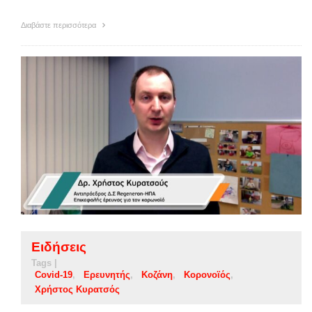
Διαβάστε περισσότερα
Ειδήσεις
Tags |
Covid-19
Ερευνητής
Κοζάνη
Κορονοϊός
Χρήστος Κυρατσός