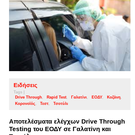
Ειδήσεις
Tags |
Drive Through
Rapid Test
Γαλατίνι
ΕΟΔΥ
Κοζάνη
Κορονοϊός
Τεστ
Τσοτύλι
Αποτελέσματα ελέγχων Drive Through
Testing του ΕΟΔΥ σε Γαλατίνη και