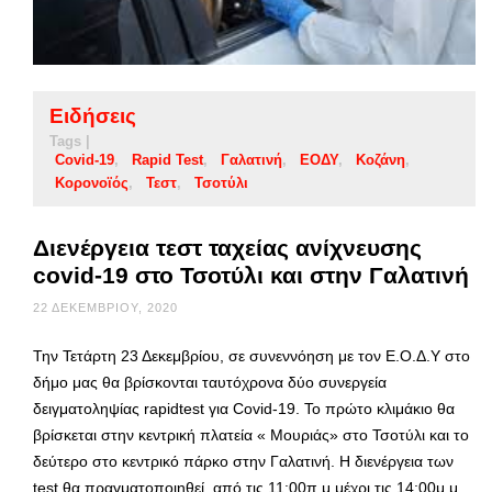
Ειδήσεις
Tags |
Covid-19
Rapid Test
Γαλατινή
ΕΟΔΥ
Κοζάνη
Κορονοϊός
Τεστ
Τσοτύλι
Διενέργεια τεστ ταχείας ανίχνευσης
covid-19 στο Τσοτύλι και στην Γαλατινή
22 ΔΕΚΕΜΒΡΊΟΥ, 2020
Την Τετάρτη 23 Δεκεμβρίου, σε συνεννόηση με τον Ε.Ο.Δ.Υ στο
δήμο μας θα βρίσκονται ταυτόχρονα δύο συνεργεία
δειγματοληψίας rapidtest για Covid-19. Το πρώτο κλιμάκιο θα
βρίσκεται στην κεντρική πλατεία « Μουριάς» στο Τσοτύλι και το
δεύτερο στο κεντρικό πάρκο στην Γαλατινή. Η διενέργεια των
test θα πραγματοποιηθεί από τις 11:00π.μ.μέχρι τις 14:00μ.μ.