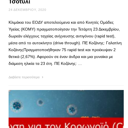
Τσοτύλι
24 ΔΕΚΕΜΒΡΊΟΥ, 2020
Κλιμάκια του ΕΟΔΥ αποτελούμενα και από Κινητές Ομάδες
Υγείας (ΚΟΜΥ) πραγματοποίησαν την Τετάρτη 23 Δεκεμβρίου,
δωρεάν ελέγχους ταχείας ανίχνευσης αντιγόνου (rapid test),
μέσα από το αυτοκίνητο (drive through). ΠΕ Κοζάνης: Γαλατίνη
ΚοζάνηςΠραγματοποιήθηκαν 75 rapid test και προέκυψαν 2
θετικά (2,67%). Αφορούν σε έναν άνδρα και μια γυναίκα με
διάμεση ηλικία τα 23 έτη. ΠΕ Κοζάνης: …
Διαβάστε περισσότερα