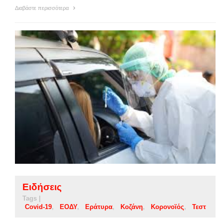
Διαβάστε περισσότερα
Ειδήσεις
Tags |
Covid-19
ΕΟΔΥ
Εράτυρα
Κοζάνη
Κορονοϊός
Τεστ