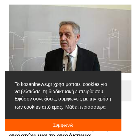
Το kozaninews.gr χρησιμοποιεί cookies για
Ειδήσεις
να βελτιώσει τη διαδικτυακή εμπειρία σου.
Tags |
Π. Κουκουλόπουλος
Εφόσον συνεχίσεις, συμφωνείς με την χρήση
των cookies από εμάς.
Μάθε περισσότερα
Π. Κουκουλόπουλος: «Θετική η λύση
που μου ανακοίνωσε ο Υφυπουργός
Συμφωνώ
στην πολυετή αναμονή πλήθους
αγροτών για το αγρόκτημα