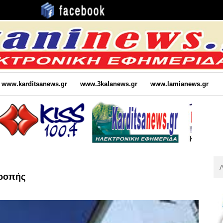
www.karditsanews.gr
www.3kalanews.gr
www.lamianews.gr
Αν
Για
τροπής
: