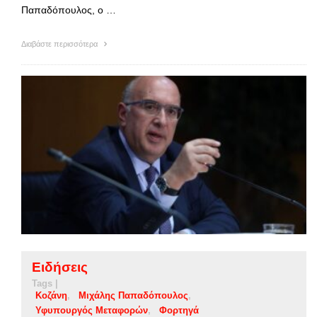
Παπαδόπουλος, ο …
Διαβάστε περισσότερα
Ειδήσεις
Tags |
Κοζάνη
Μιχάλης Παπαδόπουλος
Υφυπουργός Μεταφορών
Φορτηγά