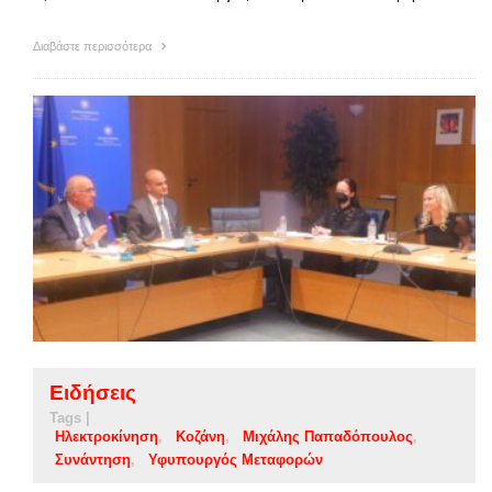
Διαβάστε περισσότερα
Ειδήσεις
Tags |
Ηλεκτροκίνηση
Κοζάνη
Μιχάλης Παπαδόπουλος
Συνάντηση
Υφυπουργός Μεταφορών