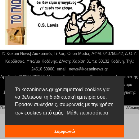
© Kozani News| Διακριτικός Τίτλος: Orion Media, ΑΦΜ: 043750542, Δ.Ο.Υ:
Καρδίτσας, Υπο/μα Κοζάνης, Δ/νση: Χαρίση 31 τ.κ 50132 Κοζάνη, Τηλ:
24610 50900, email:
news@kozaninews.gr
Αρ. Γεμή: 018804431000, Νόμιμος Εκπρόσωπος, Ιδιοκτήτης και Διαχειριστής:
Παναγιώτης Φιλίππου, Διευθύντρια: Γιαννουσά Βασιλική, Διευθύντιρα
Το kozaninews.gr χρησιμοποιεί cookies για
Σύνταξης: Μπαλαμπάνη Βασιλική. Δικαιούχος domain name Παναγιώτης
να βελτιώσει τη διαδικτυακή εμπειρία σου.
Φιλίππου
Εφόσον συνεχίσεις, συμφωνείς με την χρήση
Πολιτική απορρήτου
|
Αίτηση Διαχείρισης Προσωπικών Δεδομένων
|
Όροι χρήσης
| |
Δήλωση
των cookies από εμάς.
Μάθε περισσότερα
Συμμόρφωσης
Συμφωνώ