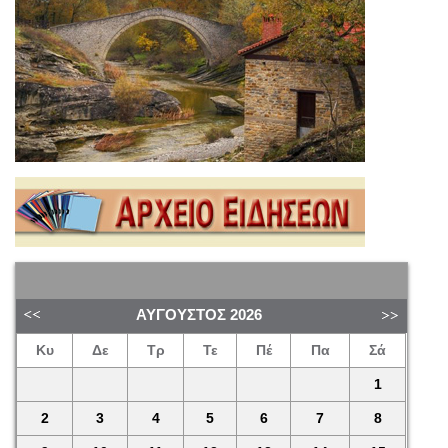
ΑΎΓΟΥΣΤΟΣ
2026
Κυ
Δε
Τρ
Τε
Πέ
Πα
Σά
1
2
3
4
5
6
7
8