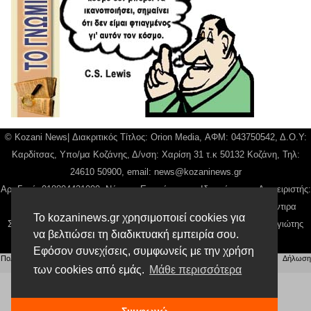
© Kozani News| Διακριτικός Τίτλος: Orion Media, ΑΦΜ: 043750542, Δ.Ο.Υ:
Καρδίτσας, Υπο/μα Κοζάνης, Δ/νση: Χαρίση 31 τ.κ 50132 Κοζάνη, Τηλ:
24610 50900, email:
news@kozaninews.gr
Αρ. Γεμή: 018804431000, Νόμιμος Εκπρόσωπος, Ιδιοκτήτης και Διαχειριστής:
Παναγιώτης Φιλίππου, Διευθύντρια: Γιαννουσά Βασιλική, Διευθύντιρα
Το kozaninews.gr χρησιμοποιεί cookies για
Σύνταξης: Μπαλαμπάνη Βασιλική. Δικαιούχος domain name Παναγιώτης
να βελτιώσει τη διαδικτυακή εμπειρία σου.
Φιλίππου
Εφόσον συνεχίσεις, συμφωνείς με την χρήση
Πολιτική απορρήτου
|
Αίτηση Διαχείρισης Προσωπικών Δεδομένων
|
Όροι χρήσης
| |
Δήλωση
Συμμόρφωσης
των cookies από εμάς.
Μάθε περισσότερα