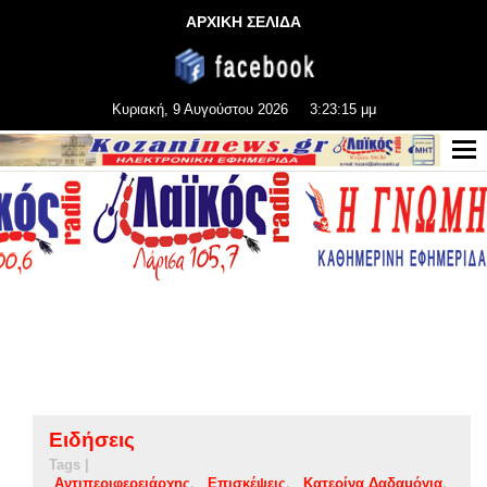
ΑΡΧΙΚΗ ΣΕΛΙΔΑ
Κυριακή, 9 Αυγούστου 2026
3:23:16 μμ
Ειδήσεις
Tags |
Αντιπεριφερειάρχης
Επισκέψεις
Κατερίνα Δαδαμόγια