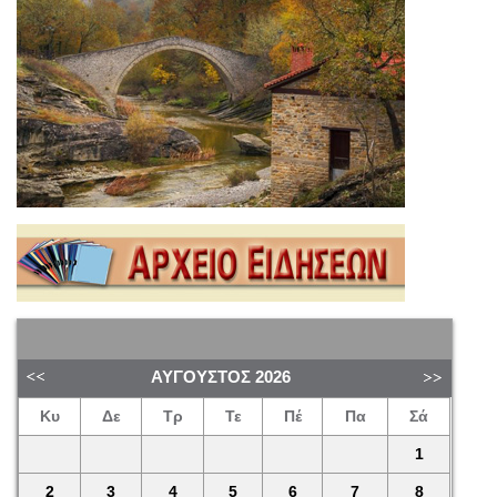
ΑΎΓΟΥΣΤΟΣ
2026
Κυ
Δε
Τρ
Τε
Πέ
Πα
Σά
1
2
3
4
5
6
7
8