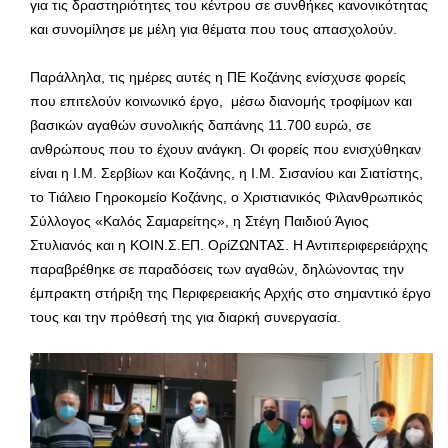
για τις δραστηριότητες του κέντρου σε συνθήκες κανονικότητας
και συνομίλησε με μέλη για θέματα που τους απασχολούν.
Παράλληλα, τις ημέρες αυτές η ΠΕ Κοζάνης ενίσχυσε φορείς
που επιτελούν κοινωνικό έργο, μέσω διανομής τροφίμων και
βασικών αγαθών συνολικής δαπάνης 11.700 ευρώ, σε
ανθρώπους που το έχουν ανάγκη. Οι φορείς που ενισχύθηκαν
είναι η Ι.Μ. Σερβίων και Κοζάνης, η Ι.Μ. Σισανίου και Σιατίστης,
το Τιάλειο Γηροκομείο Κοζάνης, ο Χριστιανικός Φιλανθρωπικός
Σύλλογος «Καλός Σαμαρείτης», η Στέγη Παιδιού Άγιος
Στυλιανός και η ΚΟΙΝ.Σ.ΕΠ. ΟρίΖΩΝΤΑΣ. Η Αντιπεριφερειάρχης
παραβρέθηκε σε παραδόσεις των αγαθών, δηλώνοντας την
έμπρακτη στήριξη της Περιφερειακής Αρχής στο σημαντικό έργο
τους και την πρόθεσή της για διαρκή συνεργασία.