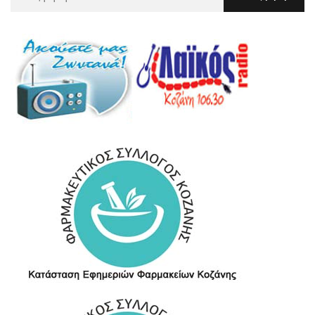
Για
: