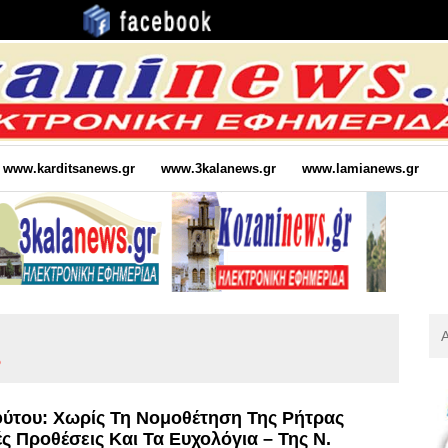
www.karditsanews.gr
www.3kalanews.gr
www.lamianews.gr
Αν
Για
ο
:
ύτου: Χωρίς Τη Νομοθέτηση Της Ρήτρας
 Προθέσεις Και Τα Ευχολόγια – Της Ν.