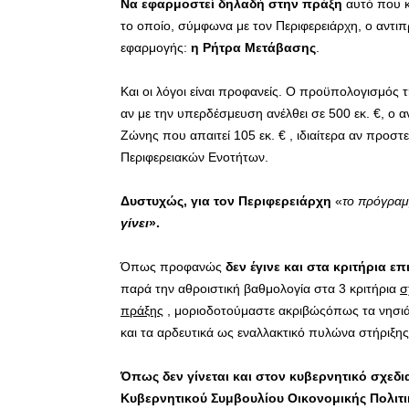
Να εφαρμοστεί δηλαδή στην
πράξη
αυτό που κ
το οποίο, σύμφωνα με τον Περιφερειάρχη, ο αντιπ
εφαρμογής:
η Ρήτρα Μετάβασης
.
Και οι λόγοι είναι προφανείς. Ο προϋπολογισμός τ
αν με την υπερδέσμευση ανέλθει σε 500 εκ. €, ο α
Ζώνης που απαιτεί 105 εκ. € , ιδιαίτερα αν προστ
Περιφερειακών Ενοτήτων.
Δυστυχώς, για τον Περιφερειάρχη
«
το πρόγραμμ
γίνει
».
Όπως προφανώς
δεν έγινε και
στα κριτήρια ε
παρά την αθροιστική βαθμολογία στα 3 κριτήρια
σ
πράξης
, μοριοδοτούμαστε ακριβώςόπως τα νησιά
και τα αρδευτικά ως εναλλακτικό πυλώνα στήριξη
Όπως δεν γίνεται και στον κυβερνητικό σχεδι
Κυβερνητικού Συμβουλίου Οικονομικής Πολιτ