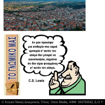
© Kozani News| Διακριτικός Τίτλος: Orion Media, ΑΦΜ: 043750542, Δ.Ο.Υ: