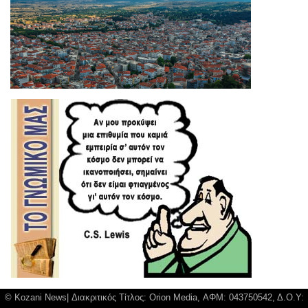
© Kozani News| Διακριτικός Τίτλος: Orion Media, ΑΦΜ: 043750542, Δ.Ο.Υ: