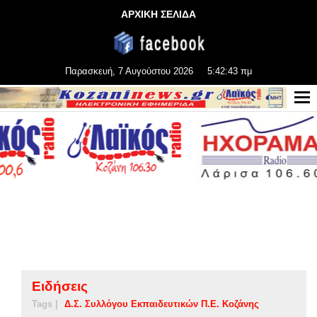
ΑΡΧΙΚΗ ΣΕΛΙΔΑ
Παρασκευή, 7 Αυγούστου 2026
5:42:43 πμ
Ειδήσεις
Tags |
Δ.Σ. Συλλόγου Εκπαιδευτικών Π.Ε. Κοζάνης