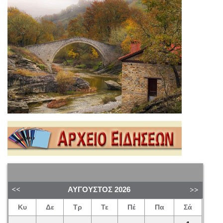
ΑΎΓΟΥΣΤΟΣ
2026
Κυ
Δε
Τρ
Τε
Πέ
Πα
Σά