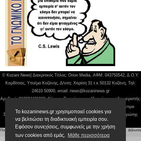
© Kozani News| Διακριτικός Τίτλος: Orion Media, ΑΦΜ: 043750542, Δ.Ο.Υ:
Καρδίτσας, Υπο/μα Κοζάνης, Δ/νση: Χαρίση 31 τ.κ 50132 Κοζάνη, Τηλ:
24610 50900, email:
news@kozaninews.gr
Αρ. Γεμή: 018804431000, Νόμιμος Εκπρόσωπος, Ιδιοκτήτης και Διαχειριστής:
Παναγιώτης Φιλίππου, Διευθύντρια: Γιαννουσά Βασιλική, Διευθύντιρα
Το kozaninews.gr χρησιμοποιεί cookies για
Σύνταξης: Μπαλαμπάνη Βασιλική. Δικαιούχος domain name Παναγιώτης
να βελτιώσει τη διαδικτυακή εμπειρία σου.
Φιλίππου
Εφόσον συνεχίσεις, συμφωνείς με την χρήση
Πολιτική απορρήτου
|
Αίτηση Διαχείρισης Προσωπικών Δεδομένων
|
Όροι χρήσης
| |
Δήλωση
Συμμόρφωσης
των cookies από εμάς.
Μάθε περισσότερα