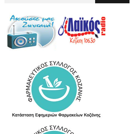
Για
: