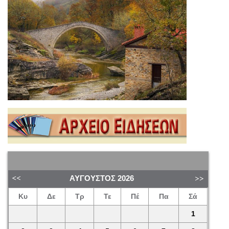
ΑΎΓΟΥΣΤΟΣ
2026
Κυ
Δε
Τρ
Τε
Πέ
Πα
Σά
1