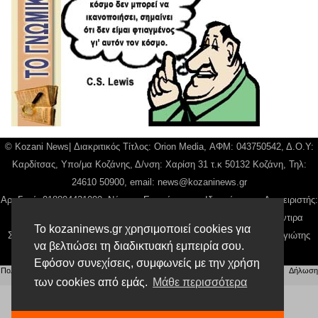
© Kozani News| Διακριτικός Τίτλος: Orion Media, ΑΦΜ: 043750542, Δ.Ο.Υ:
Καρδίτσας, Υπο/μα Κοζάνης, Δ/νση: Χαρίση 31 τ.κ 50132 Κοζάνη, Τηλ:
24610 50900, email:
news@kozaninews.gr
Αρ. Γεμή: 018804431000, Νόμιμος Εκπρόσωπος, Ιδιοκτήτης και Διαχειριστής:
Παναγιώτης Φιλίππου, Διευθύντρια: Γιαννουσά Βασιλική, Διευθύντιρα
Το kozaninews.gr χρησιμοποιεί cookies για
Σύνταξης: Μπαλαμπάνη Βασιλική. Δικαιούχος domain name Παναγιώτης
να βελτιώσει τη διαδικτυακή εμπειρία σου.
Φιλίππου
Εφόσον συνεχίσεις, συμφωνείς με την χρήση
Πολιτική απορρήτου
|
Αίτηση Διαχείρισης Προσωπικών Δεδομένων
|
Όροι χρήσης
| |
Δήλωση
Συμμόρφωσης
των cookies από εμάς.
Μάθε περισσότερα