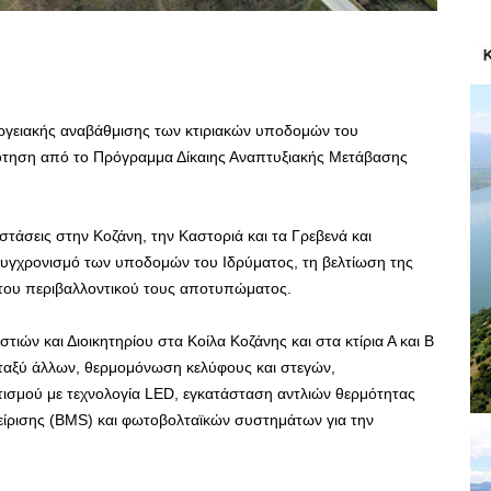
νεργειακής αναβάθμισης των κτιριακών υποδομών του
ότηση από το Πρόγραμμα Δίκαιης Αναπτυξιακής Μετάβασης
τάσεις στην Κοζάνη, την Καστοριά και τα Γρεβενά και
συγχρονισμό των υποδομών του Ιδρύματος, τη βελτίωση της
 του περιβαλλοντικού τους αποτυπώματος.
τιών και Διοικητηρίου στα Κοίλα Κοζάνης και στα κτίρια Α και Β
εταξύ άλλων, θερμομόνωση κελύφους και στεγών,
σμού με τεχνολογία LED, εγκατάσταση αντλιών θερμότητας
ίρισης (BMS) και φωτοβολταϊκών συστημάτων για την