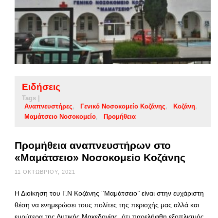
Ειδήσεις
Tags |
Αναπνευστήρες
Γενικό Νοσοκομείο Κοζάνης
Κοζάνη
Μαμάτσειο Νοσοκομείο
Προμήθεια
Προμήθεια αναπνευστήρων στο
«Μαμάτσειο» Νοσοκομείο Κοζάνης
11 ΟΚΤΩΒΡΊΟΥ, 2021
Η Διοίκηση του Γ.Ν Κοζάνης ‘’Μαμάτσειο’’ είναι στην ευχάριστη
θέση να ενημερώσει τους πολίτες της περιοχής μας αλλά και
ευρύτερα της Δυτικής Μακεδονίας, ότι παρελήφθη εξοπλισμός