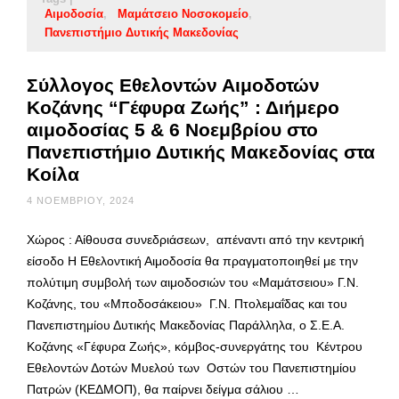
Αιμοδοσία
Μαμάτσειο Νοσοκομείο
Πανεπιστήμιο Δυτικής Μακεδονίας
Σύλλογος Εθελοντών Αιμοδοτών
Κοζάνης “Γέφυρα Ζωής” : Διήμερο
αιμοδοσίας 5 & 6 Νοεμβρίου στο
Πανεπιστήμιο Δυτικής Μακεδονίας στα
Κοίλα
4 ΝΟΕΜΒΡΊΟΥ, 2024
Χώρος : Αίθουσα συνεδριάσεων, απέναντι από την κεντρική
είσοδο Η Εθελοντική Αιμοδοσία θα πραγματοποιηθεί με την
πολύτιμη συμβολή των αιμοδοσιών του «Μαμάτσειου» Γ.Ν.
Κοζάνης, του «Μποδοσάκειου» Γ.Ν. Πτολεμαΐδας και του
Πανεπιστημίου Δυτικής Μακεδονίας Παράλληλα, ο Σ.Ε.Α.
Κοζάνης «Γέφυρα Ζωής», κόμβος-συνεργάτης του Κέντρου
Εθελοντών Δοτών Μυελού των Οστών του Πανεπιστημίου
Πατρών (ΚΕΔΜΟΠ), θα παίρνει δείγμα σάλιου …