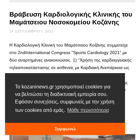
Βράβευση Καρδιολογικής Κλινικής του
Μαμάτσειου Νοσοκομείου Κοζάνης
16 ΣΕΠΤΕΜΒΡΊΟΥ, 2021
H Καρδιολογική Κλινική του Μαμάτσειου Κοζάνης συμμετείχε
στο 2ndInternational Congress “Sports Cardiology 2021” με
δύο αναρτημένες ανακοινώσεις. 1) “Χρήση της καρδιαγγειακής
τηλεαποκατάστασης σε ασθενείς με Καρδιακή Ανεπάρκεια ως
μεθόδου αναπλήρωσης της κλασικής δια ζώσης λόγω της
πανδημίας Covid-19”. 2) “Επιδημιολογική μελέτη επίπτωσης
Το kozaninews.gr χρησιμοποιεί cookies για
ηλεκτροκαρδιογραφικών παθολογικών ευρημάτων κατά τον
να βελτιώσει τη διαδικτυακή εμπειρία σου.
προαθλητικό έλεγχο νεαρών εφήβων και ενηλίκων
Εφόσον συνεχίσεις, συμφωνείς με την χρήση
ποδοσφαιριστών στην …
των cookies από εμάς.
Μάθε περισσότερα
Διαβάστε περισσότερα
Συμφωνώ