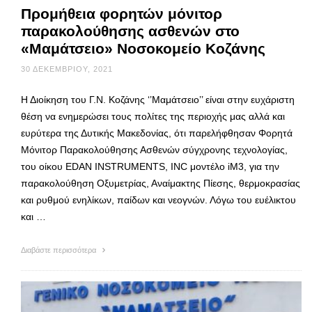
Προμήθεια φορητών μόνιτορ
παρακολούθησης ασθενών στο
«Μαμάτσειο» Νοσοκομείο Κοζάνης
30 ΔΕΚΕΜΒΡΊΟΥ, 2021
Η Διοίκηση του Γ.Ν. Κοζάνης ‘’Μαμάτσειο’’ είναι στην ευχάριστη
θέση να ενημερώσει τους πολίτες της περιοχής μας αλλά και
ευρύτερα της Δυτικής Μακεδονίας, ότι παρελήφθησαν Φορητά
Μόνιτορ Παρακολούθησης Ασθενών σύγχρονης τεχνολογίας,
του οίκου EDAN INSTRUMENTS, INC μοντέλο iΜ3, για την
παρακολούθηση Οξυμετρίας, Αναίμακτης Πίεσης, θερμοκρασίας
και ρυθμού ενηλίκων, παίδων και νεογνών. Λόγω του ευέλικτου
και …
Διαβάστε περισσότερα