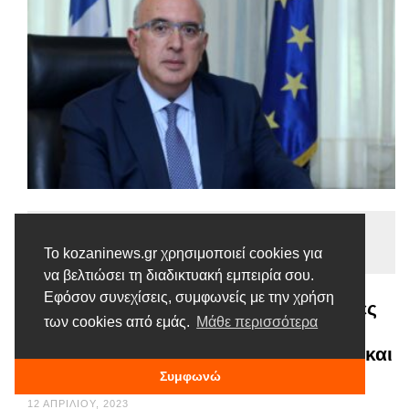
Ειδήσεις
Το kozaninews.gr χρησιμοποιεί cookies για
Tags |
Μεταφορές
Παπαδόπουλος
να βελτιώσει τη διαδικτυακή εμπειρία σου.
Εφόσον συνεχίσεις, συμφωνείς με την χρήση
Μιχάλης Παπαδόπουλος: Οι πράσινες
των cookies από εμάς.
Μάθε περισσότερα
μεταφορές είναι μια στρατηγική
επιλογή του Υπουργείου Υποδομών και
Μεταφορών
Συμφωνώ
12 ΑΠΡΙΛΊΟΥ, 2023